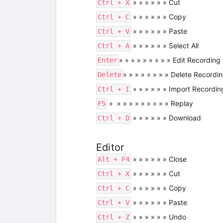
» » » » » » Cut
Ctrl + X
» » » » » » Copy
Ctrl + C
» » » » » » Paste
Ctrl + V
» » » » » » Select All
Ctrl + A
» » » » » » » » » Edit Recording
Enter
» » » » » » » » Delete Recordi
Delete
» » » » » » Import Recordin
Ctrl + I
» » » » » » » » » » Replay
F5
» » » » » » Download
Ctrl + D
Editor
» » » » » » Close
Alt + F4
» » » » » » Cut
Ctrl + X
» » » » » » Copy
Ctrl + C
» » » » » » Paste
Ctrl + V
» » » » » » Undo
Ctrl + Z