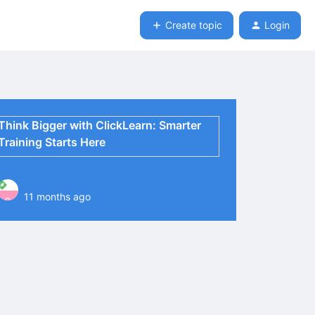
Create topic
Login
Think Bigger with ClickLearn: Smarter
Training Starts Here
11 months ago
P