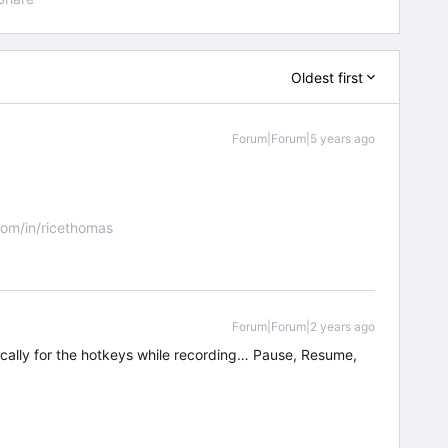
Oldest first
Forum|Forum|5 years ago
om/in/ricethomas
Forum|Forum|2 years ago
fically for the hotkeys while recording… Pause, Resume,