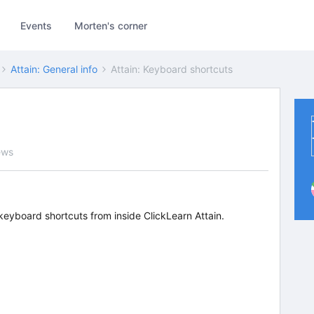
Events
Morten's corner
Attain: General info
Attain: Keyboard shortcuts
ews
e keyboard shortcuts from inside ClickLearn Attain.