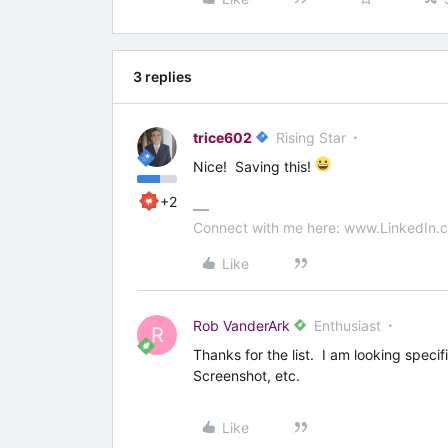
3 replies
trice602
Rising Star
Nice! Saving this!
+2
Connect with me here: www.LinkedIn.c
Like
Rob VanderArk
Enthusiast
R
Thanks for the list. I am looking speci
Screenshot, etc.
Like