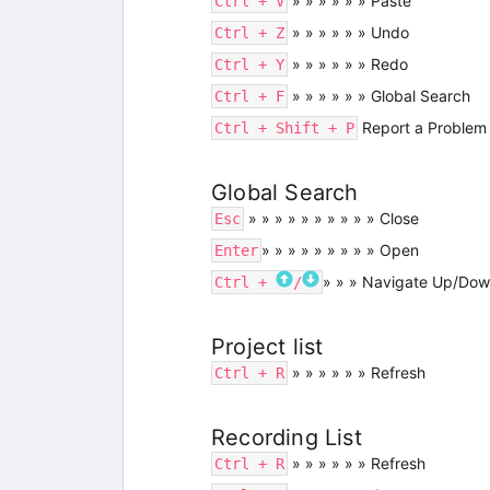
» » » » » » Paste
Ctrl + V
» » » » » » Undo
Ctrl + Z
» » » » » » Redo
Ctrl + Y
» » » » » » Global Search
Ctrl + F
Report a Problem
Ctrl + Shift + P
Global Search
» » » » » » » » » » Close
Esc
» » » » » » » » » Open
Enter
» » » Navigate Up/Do
Ctrl +
/
Project list
» » » » » » Refresh
Ctrl + R
Recording List
» » » » » » Refresh
Ctrl + R