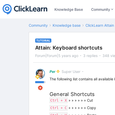
Knowledge Base
Community
Community
Knowledge base
ClickLearn Attain
TUTORIAL
Attain: Keyboard shortcuts
Forum|Forum|5 years ago
3 replies
348 vi
Per
Super User
The following list contains all availabl
General Shortcuts
» » » » » » Cut
Ctrl + X
» » » » » » Copy
Ctrl + C