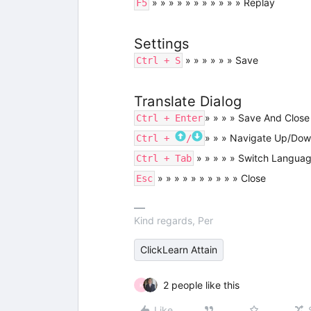
» » » » » » » » » » » Replay
F5
Settings
» » » » » » Save
Ctrl + S
Translate Dialog
» » » » Save And Close
Ctrl + Enter
» » » Navigate Up/Do
Ctrl +
/
» » » » » Switch Langua
Ctrl + Tab
» » » » » » » » » » Close
Esc
Kind regards, Per
ClickLearn Attain
2 people like this
K
Like